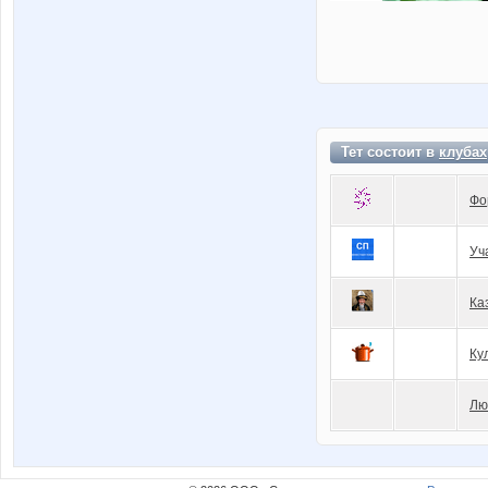
Тет состоит в
клубах
Фо
Уч
Ка
Ку
Лю