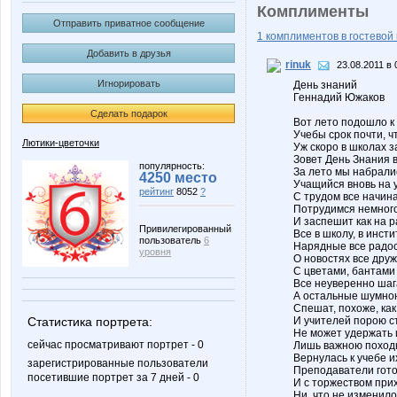
Комплименты
Отправить приватное сообщение
1 комплиментов в гостевой 
Добавить в друзья
rinuk
23.08.2011 в 
Игнорировать
День знаний
Геннадий Южаков
Сделать подарок
Вот лето подошло к 
Учебы срок почти, чт
Лютики-цветочки
Уж скоро в школах з
Зовет День Знания в
популярность:
За лето мы набрали
4250 место
Учащийся вновь на 
рейтинг
8052
?
С трудом все начина
Потрудимся немного
И заспешит как на 
Привилегированный
Все в школу, в инст
пользователь
6
Нарядные все радос
уровня
О новостях все друж
С цветами, бантами 
Все неуверенно шаг
А остальные шумною
Спешат, похоже, как
Статистика портрета:
И учителей порою ст
Не может удержать 
сейчас просматривают портрет - 0
Лишь важною походк
Вернулась к учебе и
зарегистрированные пользователи
Преподаватели готов
посетившие портрет за 7 дней - 0
И с торжеством прих
Ни, что не изменило